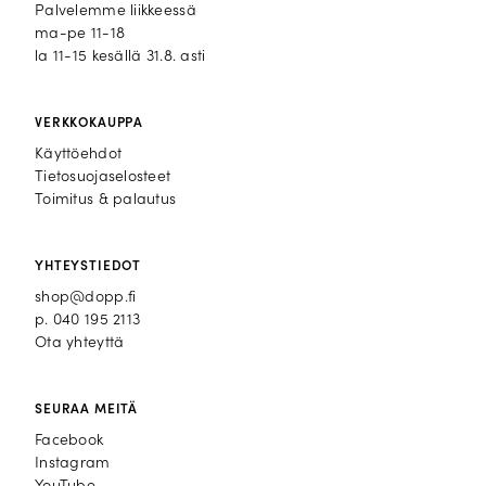
Palvelemme liikkeessä
ma-pe 11-18
la 11-15 kesällä 31.8. asti
VERKKOKAUPPA
Käyttöehdot
Tietosuojaselosteet
Toimitus & palautus
YHTEYSTIEDOT
shop@dopp.fi
p.
040 195 2113
Ota yhteyttä
SEURAA MEITÄ
Facebook
Facebook
Instagram
Instagram
YouTube