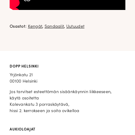
Osastot:
Kengät
,
Sandaalit
,
Uutuudet
DOPP HELSINKI
Yrjönkatu 21
00100 Helsinki
Jos tarvitset esteettömän sisäänkäynnin liikkeeseen,
käytä osoitetta
Kalevankatu 3 porraskäytävä,
hissi 2. kerrokseen ja soita ovikelloa
AUKIOLOAJAT