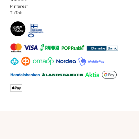
YouTube
Pinterest
Pinterest
TikTok
TikTok