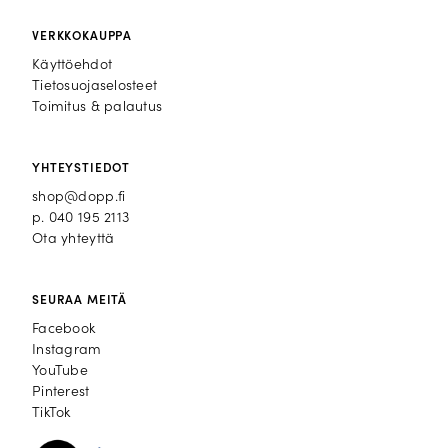
VERKKOKAUPPA
Käyttöehdot
Tietosuojaselosteet
Toimitus & palautus
YHTEYSTIEDOT
shop@dopp.fi
p.
040 195 2113
Ota yhteyttä
SEURAA MEITÄ
Facebook
Facebook
Instagram
Instagram
YouTube
YouTube
Pinterest
Pinterest
TikTok
TikTok