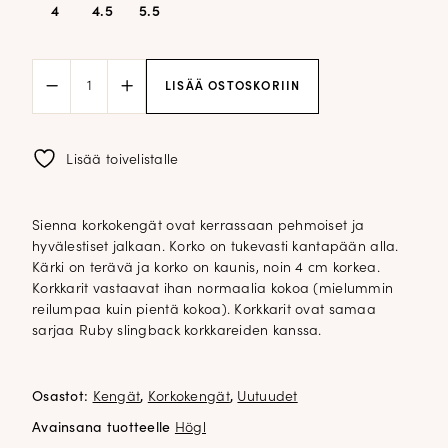
4
4.5
5.5
Sienna
LISÄÄ OSTOSKORIIN
korkokengät;
musta
määrä
Lisää toivelistalle
Sienna korkokengät ovat kerrassaan pehmoiset ja
hyvälestiset jalkaan. Korko on tukevasti kantapään alla.
Kärki on terävä ja korko on kaunis, noin 4 cm korkea.
Korkkarit vastaavat ihan normaalia kokoa (mielummin
reilumpaa kuin pientä kokoa). Korkkarit ovat samaa
sarjaa Ruby slingback korkkareiden kanssa.
Osastot:
Kengät
,
Korkokengät
,
Uutuudet
Avainsana tuotteelle
Högl