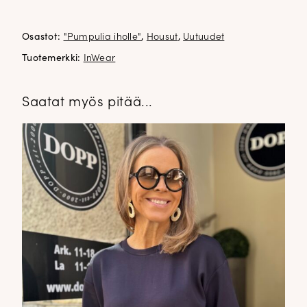
51% modali 42% polyesteri 7% elastani
Osastot:
"Pumpulia iholle"
,
Housut
,
Uutuudet
Tuotemerkki:
InWear
Saatat myös pitää...