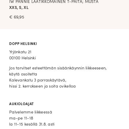
IW PANNIE LAATIKKOMAINEN T-PAITA; MUSTA
XXS, S, XL
€
69,95
DOPP HELSINKI
Yrjönkatu 21
00100 Helsinki
Jos tarvitset esteettömän sisäänkäynnin liikkeeseen,
käytä osoitetta
Kalevankatu 3 porraskäytävä,
hissi 2. kerrokseen ja soita ovikelloa
AUKIOLOAJAT
Palvelemme liikkeessä
ma-pe 11-18
la 11-15 kesällä 31.8. asti