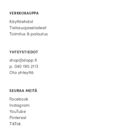
VERKKOKAUPPA
Käyttöehdot
Tietosuojaselosteet
Toimitus & palautus
YHTEYSTIEDOT
shop@dopp.fi
p.
040 195 2113
Ota yhteyttä
SEURAA MEITÄ
Facebook
Facebook
Instagram
Instagram
YouTube
YouTube
Pinterest
Pinterest
TikTok
TikTok