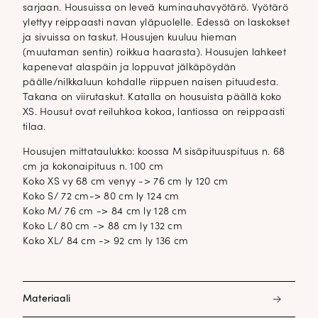
sarjaan. Housuissa on leveä kuminauhavyötärö. Vyötärö
ylettyy reippaasti navan yläpuolelle. Edessä on laskokset
ja sivuissa on taskut. Housujen kuuluu hieman
(muutaman sentin) roikkua haarasta). Housujen lahkeet
kapenevat alaspäin ja loppuvat jälkäpöydän
päälle/nilkkaluun kohdalle riippuen naisen pituudesta.
Takana on viirutaskut. Katalla on housuista päällä koko
XS. Housut ovat reiluhkoa kokoa, lantiossa on reippaasti
tilaa.
Housujen mittataulukko: koossa M sisäpituuspituus n. 68
cm ja kokonaipituus n. 100 cm
Koko XS vy 68 cm venyy -> 76 cm ly 120 cm
Koko S/ 72 cm-> 80 cm ly 124 cm
Koko M/ 76 cm -> 84 cm ly 128 cm
Koko L/ 80 cm -> 88 cm ly 132 cm
Koko XL/ 84 cm -> 92 cm ly 136 cm
Materiaali