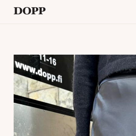
Etusivu
Avaa
Verkkokauppa
alavalikko
Tyyliblogi
Avaa
Brändi
alavalikko
Yhteystiedot