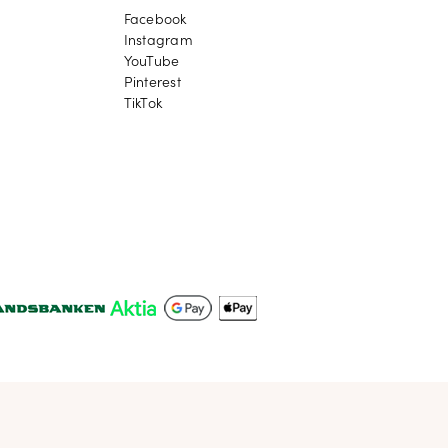
Facebook
Facebook
Instagram
Instagram
YouTube
YouTube
Pinterest
Pinterest
TikTok
TikTok