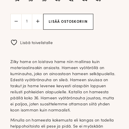
34
36
38
40
42
44
46
Zilky
LISÄÄ OSTOSKORIIN
midihame;
musta
määrä
Lisää toivelistalle
Zilky hame on loistava hame niin mallinsa kuin
materiaalinsakin ansiosta. Hameen vyötäröllä on
kuminauha, joka on ainoastaan hameen selkäpuolella.
Edestä vyötärönauha on sileä. Hameen sivuissa on
taskut ja hame levenee kevyesti alaspäin loppuen
reilusti pohkeiden alapuolelle. Katalla on hameesta
päällä koko 36. Hameen vyötärönauha joustaa, mutta
ei paljoa, joten suosittelemme ottamaan siitä yhden
koon isomman kuin normaalisti.
Minulla on hameesta kokemusta eli kangas on todella
helppohoitoista eli pese ja pidä. Se ei myöskään