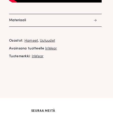
Materiaali
53% polyesteri 35% kierrätetty polyesteri 10% viskoosi 2%
elastani
Osastot:
Hameet
,
Uutuudet
Avainsana tuotteelle
InWear
Tuotemerkki:
InWear
SEURAA MEITÄ