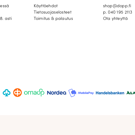
eessä
Käyttöehdot
shop@dopp.fi
Tietosuojaselosteet
p.
040 195 2113
8. asti
Toimitus & palautus
Ota yhteyttä