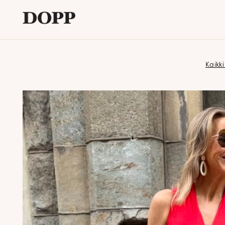
Etusivu
Kaikki
Avaa
Verkkokauppa
alavalikko
Tyyliblogi
Avaa
Brändi
alavalikko
Yhteystiedot