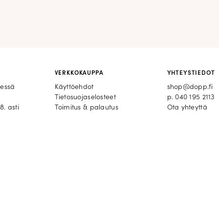
VERKKOKAUPPA
YHTEYSTIEDOT
eessä
Käyttöehdot
shop@dopp.fi
Tietosuojaselosteet
p.
040 195 2113
8. asti
Toimitus & palautus
Ota yhteyttä