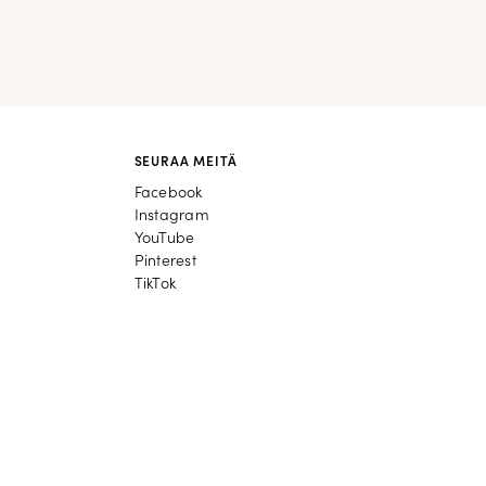
SEURAA MEITÄ
Facebook
Facebook
Instagram
Instagram
YouTube
YouTube
Pinterest
Pinterest
TikTok
TikTok