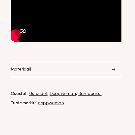
Materiaali
95% bambu 5% elastani
Osastot:
Uutuudet
,
Doppwoman
,
Bambuasut
Tuotemerkki:
doppwoman