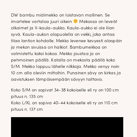
DW bambu midimekko on loistavan mallinen. Se
imartelee vartaloa juuri oikein
Mekossa on leveät
olkaimet ja V-kaula-aukko. Kaula-aukko ei ole liian
syvä. Kaula-aukon alapuolella on vekki, joka antaa
tilaa lantion kohdalle. Mekko levenee kevyesti alaspäin
ja mekon sivuissa on halkiot. Bambumekkoa on
valmistettu kaksi kokoa. Mekko joustaa ja on
pehmoinen päällä. Katalla on mekosta päällä koko
S/M. Mekko loppuu lähelle nilkkoja. Mekko venyy noin
10 cm alla oleviin mittoihin. Punainen sävy on kirkas ja
aavistuksen lämpöisempään sävyyn taittava.
Koko S/M on sopivat 34-38 kokoiselle eli ry on 100 cm
pituus n. 135 cm
Koko L/XL on sopiva 40-44 kokoiselle eli ry on 110 cm
pituus n. 137 cm