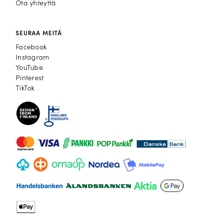
Ota yhteyttä
SEURAA MEITÄ
Facebook
Facebook
Instagram
Instagram
YouTube
YouTube
Pinterest
Pinterest
TikTok
TikTok