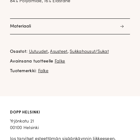
84% Polyamide, 16% Elastane
Materiaali
84% Polyamide, 16% Elastane
Osastot:
Uutuudet
,
Asusteet
,
Sukkahousut/Sukat
Avainsana tuotteelle
Falke
Tuotemerkki:
Falke
DOPP HELSINKI
Yrjönkatu 21
00100 Helsinki
Jos tarvitset esteettömän sisäänkäynnin liikkeeseen,