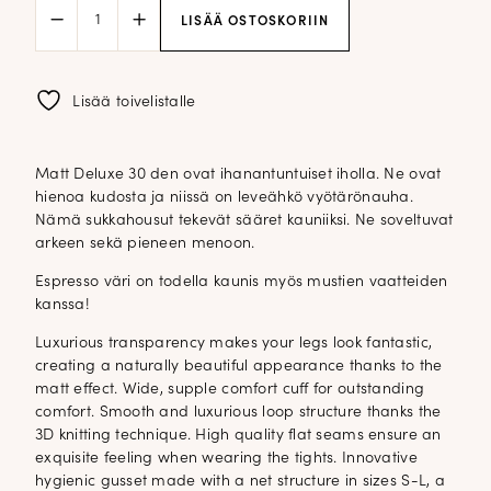
Falke
LISÄÄ OSTOSKORIIN
sukkahousut
Matt
Deluxe
30;
Lisää toivelistalle
espresso
määrä
Matt Deluxe 30 den ovat ihanantuntuiset iholla. Ne ovat
hienoa kudosta ja niissä on leveähkö vyötärönauha.
Nämä sukkahousut tekevät sääret kauniiksi. Ne soveltuvat
arkeen sekä pieneen menoon.
Espresso väri on todella kaunis myös mustien vaatteiden
kanssa!
Luxurious transparency makes your legs look fantastic,
creating a naturally beautiful appearance thanks to the
matt effect. Wide, supple comfort cuff for outstanding
comfort. Smooth and luxurious loop structure thanks the
3D knitting technique. High quality flat seams ensure an
exquisite feeling when wearing the tights. Innovative
hygienic gusset made with a net structure in sizes S-L, a