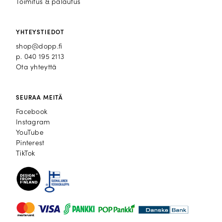
Toimitus & palautus
YHTEYSTIEDOT
shop@dopp.fi
p.
040 195 2113
Ota yhteyttä
SEURAA MEITÄ
Facebook
Facebook
Instagram
Instagram
YouTube
YouTube
Pinterest
Pinterest
TikTok
TikTok