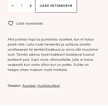
Clothing
LISÄÄ OSTOSKORIIN
&
shoe
mist;
Daybreak
Lisää toivelistalle
01
määrä
Mist poistaa hajut ja puhdistaa vaatteet, kun et halua
pestä niitä. Laita tuote henkarilla ja suihkuta ainetta
vaatteeseesi tai kenkiisi/laukkuusi ja anna olla muutama
tunti. Tämän aikana hyvät bakteerit taistelevat huonot
bakteerit pois. Sopii myös villavaatteille, joita ei halua
vesipestä kuin vasta silloin kun on pakko. Suihke on
helppo ottaa mukaan myös matkalle.
Osastot:
Asusteet
,
Huoltotuotteet