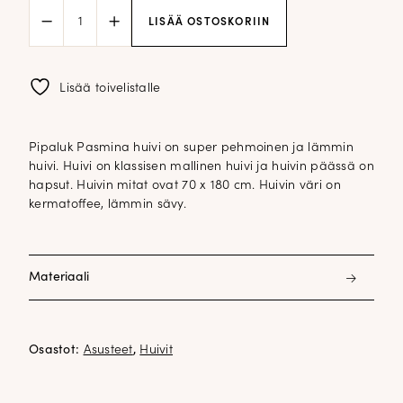
Pipaluk
LISÄÄ OSTOSKORIIN
Pasmina
huivi;
butterscotch
määrä
Lisää toivelistalle
Pipaluk Pasmina huivi on super pehmoinen ja lämmin
huivi. Huivi on klassisen mallinen huivi ja huivin päässä on
hapsut. Huivin mitat ovat 70 x 180 cm. Huivin väri on
kermatoffee, lämmin sävy.
Materiaali
5% cashmir, 3% polyesteri 92% acryli
Osastot:
Asusteet
,
Huivit