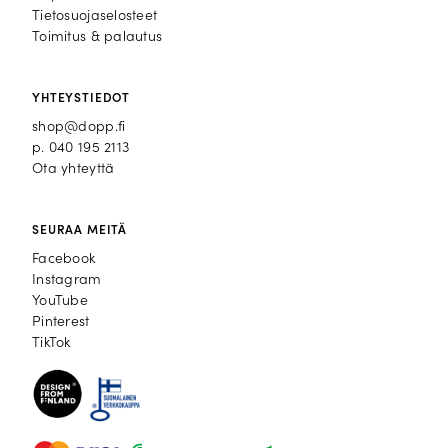
Tietosuojaselosteet
Toimitus & palautus
YHTEYSTIEDOT
shop@dopp.fi
p.
040 195 2113
Ota yhteyttä
SEURAA MEITÄ
Facebook
Facebook
Instagram
Instagram
YouTube
YouTube
Pinterest
Pinterest
TikTok
TikTok