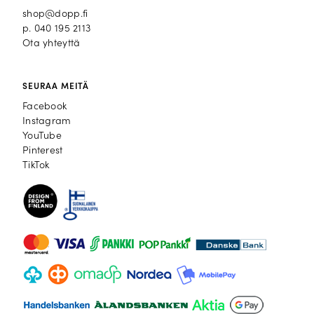
shop@dopp.fi
p.
040 195 2113
Ota yhteyttä
SEURAA MEITÄ
Facebook
Facebook
Instagram
Instagram
YouTube
YouTube
Pinterest
Pinterest
TikTok
TikTok