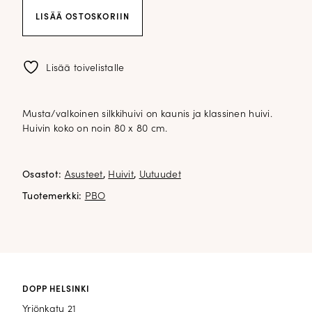
PBO
LISÄÄ OSTOSKORIIN
paisley
silkkihuivi;
musta/valkoinen
määrä
Lisää toivelistalle
Musta/valkoinen silkkihuivi on kaunis ja klassinen huivi.
Huivin koko on noin 80 x 80 cm.
Osastot:
Asusteet
,
Huivit
,
Uutuudet
Tuotemerkki:
PBO
DOPP HELSINKI
Yrjönkatu 21