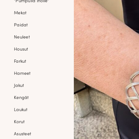
"Pumpulia iholle"
Mekot
Paidat
Neuleet
Housut
Farkut
Hameet
Jakut
Kengät
Laukut
Korut
Asusteet